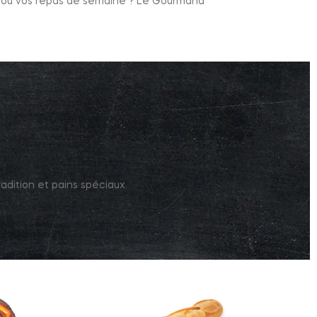
n ou vos repas de semaine ? Le Gourmand
radition et pains spéciaux.