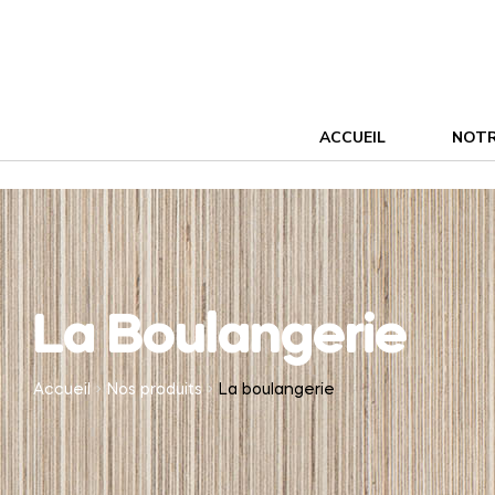
ACCUEIL
NOTR
La Boulangerie
Accueil
Nos produits
La boulangerie