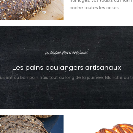
fromages, vos toasts du mati
coche toutes les cases.
LE SAVOIR-FAIRE ARTISANAL
Les pains boulangers artisanaux
isent du bon pain frais tout au long de la journée. Blanche ou t