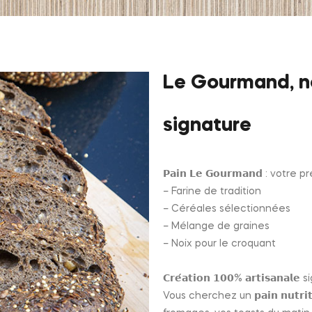
Le Gourmand, n
signature
𝗣𝗮𝗶𝗻 𝗟𝗲 𝗚𝗼𝘂𝗿𝗺𝗮𝗻𝗱 : votr
– Farine de tradition
– Céréales sélectionnées
– Mélange de graines
– Noix pour le croquant
𝗖𝗿𝗲́𝗮𝘁𝗶𝗼𝗻 𝟭𝟬𝟬% 𝗮𝗿𝘁𝗶𝘀𝗮𝗻
Vous cherchez un 𝗽𝗮𝗶𝗻 𝗻𝘂𝘁𝗿𝗶𝘁