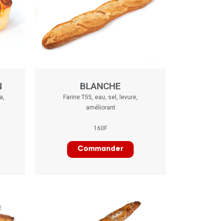
N
BLANCHE
a,
Farine T55, eau, sel, levure,
améliorant
160F
Commander