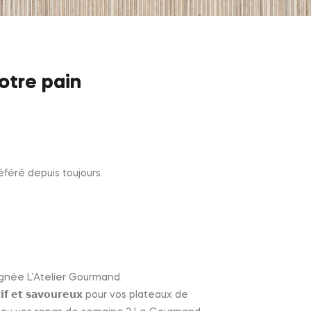
otre pain
e préféré depuis toujours.
𝗮𝗹𝗲 signée L’Atelier Gourmand.
𝗶𝗳 𝗲𝘁 𝘀𝗮𝘃𝗼𝘂𝗿𝗲𝘂𝘅 pour vos plateaux de