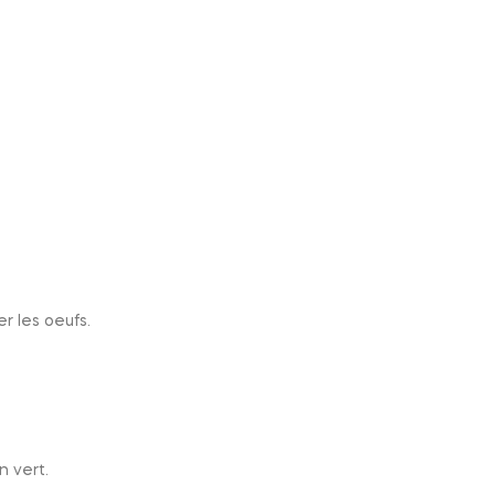
er les oeufs.
n vert.