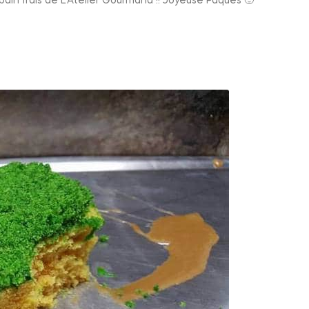
 pain frais de L’Atelier Gourmand !! Joyeuse Pâques 🙂