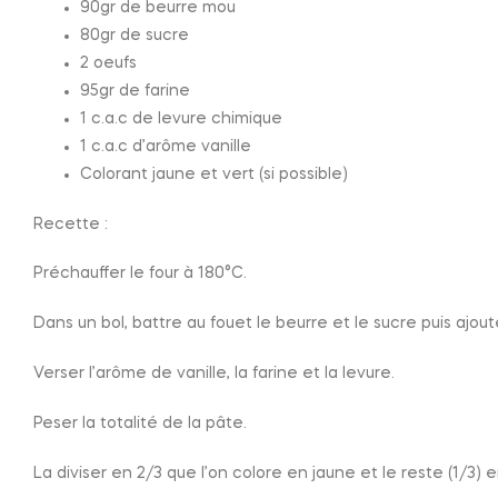
90gr de beurre mou
80gr de sucre
2 oeufs
95gr de farine
1 c.a.c de levure chimique
1 c.a.c d’arôme vanille
Colorant jaune et vert (si possible)
Recette :
Préchauffer le four à 180°C.
Dans un bol, battre au fouet le beurre et le sucre puis ajout
Verser l’arôme de vanille, la farine et la levure.
Peser la totalité de la pâte.
La diviser en 2/3 que l’on colore en jaune et le reste (1/3) e