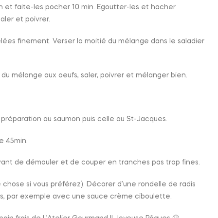
on et faite-les pocher 10 min. Egoutter-les et hacher
aler et poivrer.
elées finement. Verser la moitié du mélange dans le saladier
 du mélange aux oeufs, saler, poivrer et mélanger bien.
a préparation au saumon puis celle au St-Jacques.
re 45min.
r avant de démouler et de couper en tranches pas trop fines.
chose si vous préférez). Décorer d’une rondelle de radis
frais, par exemple avec une sauce crème ciboulette.